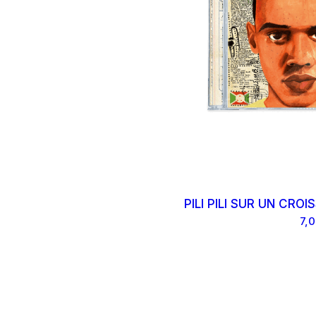
PILI PILI SUR
UN
PILI PILI SUR UN CRO
E
CROISSANT
7,0
AU BEURRE