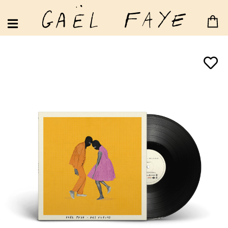
MAUVE JACARANDA
LUNDI MÉCHANT
DES FLEURS
RYTHMES ET BOTANIQUE
PILI PILI SUR UN CROISSANT AU BEURRE