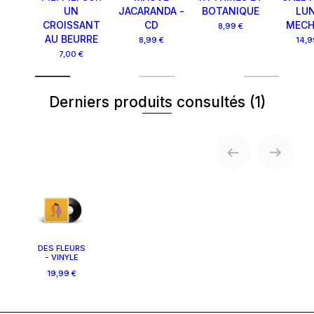
UN
JACARANDA -
BOTANIQUE
LUN
CROISSANT
CD
MEC
8,99 €
AU BEURRE
8,99 €
14,9
7,00 €
Derniers produits consultés
(1)
DES FLEURS
- VINYLE
19,99 €