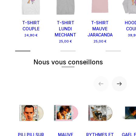
T-SHIRT
T-SHIRT
T-SHIRT
HOOD
COUPLE
LUNDI
MAUVE
COU
MECHANT
JARACANDA
24,90 €
39,9
25,00 €
25,00 €
Nous vous conseillons
PILI PILI SUR
MAUVE
RYTHMES ET
GAEL F