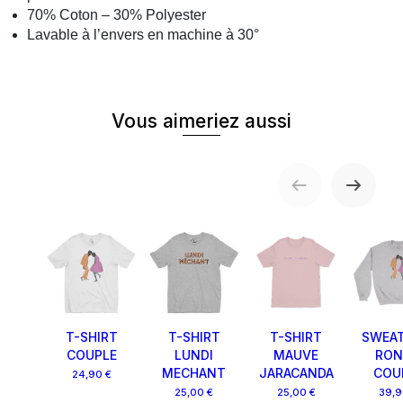
70% Coton – 30% Polyester
Lavable à l’envers en machine à 30°
Vous aimeriez aussi
T-SHIRT
T-SHIRT
T-SHIRT
SWEAT
COUPLE
LUNDI
MAUVE
RON
MECHANT
JARACANDA
COU
24,90 €
25,00 €
25,00 €
39,9