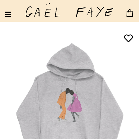
MAUVE JACARANDA
LUNDI MÉCHANT
DES FLEURS
RYTHMES ET BOTANIQUE
PILI PILI SUR UN CROISSANT AU BEURRE