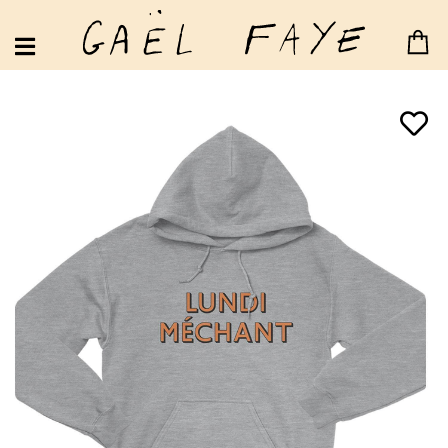
MAUVE JACARANDA
LUNDI MÉCHANT
DES FLEURS
RYTHMES ET BOTANIQUE
PILI PILI SUR UN CROISSANT AU BEURRE