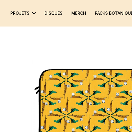
MAUVE JACARANDA
PROJETS
DISQUES
MERCH
PACKS BOTANIQU
LUNDI MÉCHANT
DES FLEURS
RYTHMES ET BOTANIQUE
PILI PILI SUR UN CROISSANT AU BEURRE