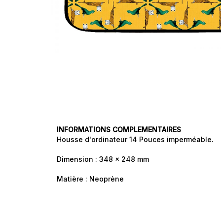
PILI PILI SUR
UN
E
CROISSANT
AU BEURRE
INFORMATIONS COMPLEMENTAIRES
Housse d'ordinateur 14 Pouces imperméable.
Dimension : 348 x 248 mm
Matière : Neoprène