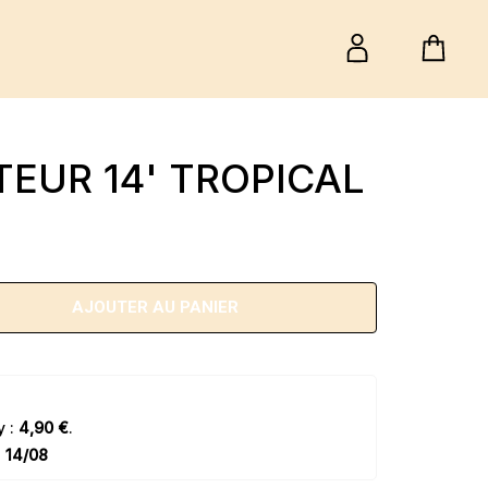
EUR 14' TROPICAL
AJOUTER AU PANIER
y :
4,90 €
.
e
14/08