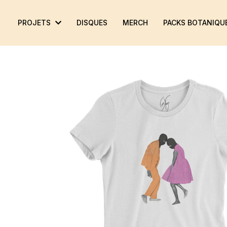
MAUVE JACARANDA
PROJETS
DISQUES
MERCH
PACKS BOTANIQU
LUNDI MÉCHANT
DES FLEURS
RYTHMES ET BOTANIQUE
PILI PILI SUR UN CROISSANT AU BEURRE