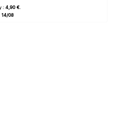
y :
4,90 €
.
e
14/08