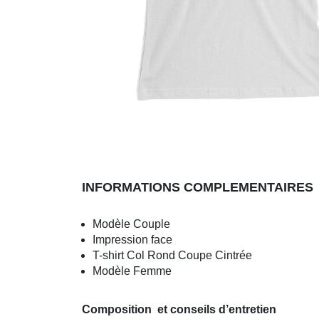
PILI PILI SUR
UN
INFORMATIONS COMPLEMENTAIRES
E
CROISSANT
Modèle Couple
AU BEURRE
Impression face
T-shirt Col Rond Coupe Cintrée
Modèle Femme
Composition et conseils d’entretien