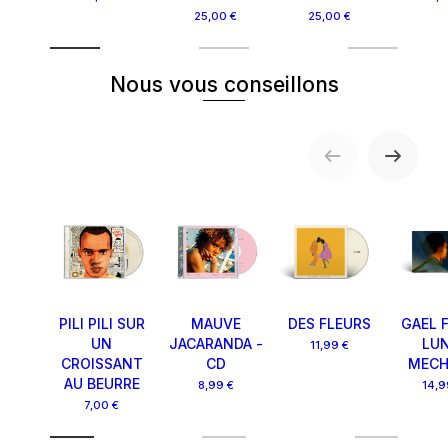
25,00 €
25,00 €
Nous vous conseillons
PILI PILI SUR
MAUVE
DES FLEURS
GAEL F
UN
JACARANDA -
LUN
11,99 €
CROISSANT
CD
MEC
AU BEURRE
8,99 €
14,9
7,00 €